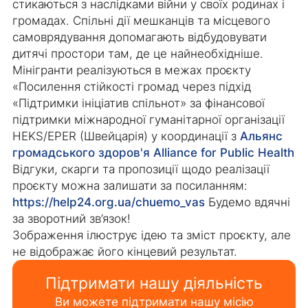
стикаються з наслідками війни у своїх родинах і
громадах. Спільні дії мешканців та місцевого
самоврядування допомагають відбудовувати
дитячі простори там, де це найнеобхідніше.
Мінігранти реалізуються в межах проєкту
«Посилення стійкості громад через підхід
«Підтримки ініціатив спільнот» за фінансової
підтримки міжнародної гуманітарної організації
HEKS/EPER (Швейцарія) у координації з
Альянс
громадського здоров'я Alliance for Public Health
Відгуки, скарги та пропозиції щодо реалізації
проєкту можна залишати за посиланням:
https://help24.org.ua/chuemo_vas
Будемо вдячні
за зворотний зв’язок!
Зображення ілюструє ідею та зміст проєкту, але
не відображає його кінцевий результат.
Підтримати нашу діяльність
Ви можете підтримати нашу місію